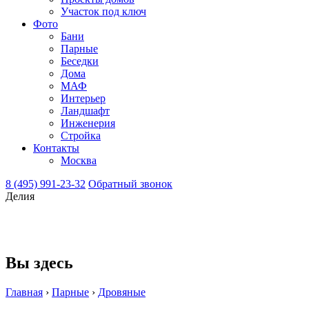
Участок под ключ
Фото
Бани
Парные
Беседки
Дома
МАФ
Интерьер
Ландшафт
Инженерия
Стройка
Контакты
Москва
8 (495) 991-23-32
Обратный звонок
Делия
Вы здесь
Главная
›
Парные
›
Дровяные