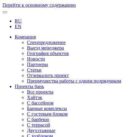
Перейти к основному содержанию
RU
EN
Компания
Спецпредложение
Выезд менеджера
География объектов
Новости
Партнеры
Статьи
Отзеркалить проект
Преимущества работы с одним подрядчиком
Проекты бань
Все проекты
Хайтэк
С бассейном
Банные комплексы
С гостевым блоком
С барбекю
С террасой
Двухэтажные
С хозблоком