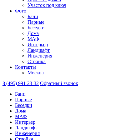
Участок под ключ
Фото
Бани
Парные
Беседки
Дома
МАФ
Интерьер
Ландшафт
Инженерия
Стройка
Контакты
Москва
8 (495) 991-23-32
Обратный звонок
Бани
Парные
Беседки
Дома
МАФ
Интерьер
Ландшафт
Инженерия
Стройка