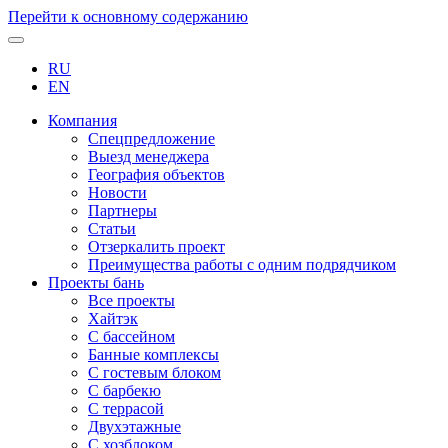
Перейти к основному содержанию
RU
EN
Компания
Спецпредложение
Выезд менеджера
География объектов
Новости
Партнеры
Статьи
Отзеркалить проект
Преимущества работы с одним подрядчиком
Проекты бань
Все проекты
Хайтэк
С бассейном
Банные комплексы
С гостевым блоком
С барбекю
С террасой
Двухэтажные
С хозблоком