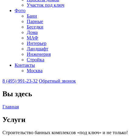
Участок под ключ
Фото
Бани
Парные
Беседки
Дома
МАФ
Интерьер
Ландшафт
Инженерия
Стройка
Контакты
Москва
8 (495) 991-23-32
Обратный звонок
Вы здесь
Главная
Услуги
Строительство банных комплексов «под ключ» и не только!