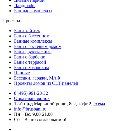
Дизайн парной
Ландшафт
Банные комплексы
Проекты
Бани хай-тек
Бани с бассеином
Банные комплексы
Бани с гостевым домом
Бани двухэтажные
Бани с барбекю
Бани с террасой
Бани с хозблоком
Парные
Беседки, гаражи, МАФ
Проекты домов из CLT-панелей
8 (495) 991-23-32
Обратный звонок
12-й пр-д Марьиной рощи, 8с2, лофт 2,
схема
info@brusbani.ru
Пн—Вс, 9.00-21.00
Сб—Вс по согласованию!