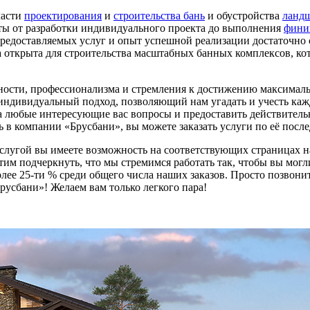
ласти
проектирования
и
строительства бань
и обустройства
ландш
ты от разработки индивидуального проекта до выполнения
фини
предоставляемых услуг и опыт успешной реализации достаточно
да открыта для строительства масштабных банных комплексов, к
ости, профессионализма и стремления к достижению максимальн
 индивидуальный подход, позволяющий нам угадать и учесть ка
 любые интересующие вас вопросы и предоставить действитель
ань в компании «Брусбани», вы можете заказать услуги по её по
услугой вы имеете возможность на соответствующих страницах н
им подчеркнуть, что мы стремимся работать так, чтобы вы могл
ее 25-ти % среди общего числа наших заказов. Просто позвонит
сбани»! Желаем вам только легкого пара!