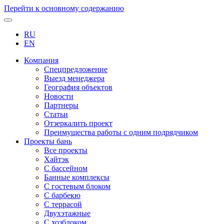
Перейти к основному содержанию
RU
EN
Компания
Спецпредложение
Выезд менеджера
География объектов
Новости
Партнеры
Статьи
Отзеркалить проект
Преимущества работы с одним подрядчиком
Проекты бань
Все проекты
Хайтэк
С бассейном
Банные комплексы
С гостевым блоком
С барбекю
С террасой
Двухэтажные
С хозблоком