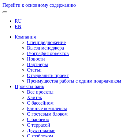
Перейти к основному содержанию
RU
EN
Компания
Спецпредложение
Выезд менеджера
География объектов
Новости
Партнеры
Статьи
Отзеркалить проект
Преимущества работы с одним подрядчиком
Проекты бань
Все проекты
Хайтэк
С бассейном
Банные комплексы
С гостевым блоком
С барбекю
С террасой
Двухэтажные
С хозблоком