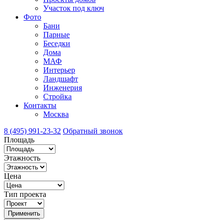
Участок под ключ
Фото
Бани
Парные
Беседки
Дома
МАФ
Интерьер
Ландшафт
Инженерия
Стройка
Контакты
Москва
8 (495) 991-23-32
Обратный звонок
Площадь
Этажность
Цена
Тип проекта