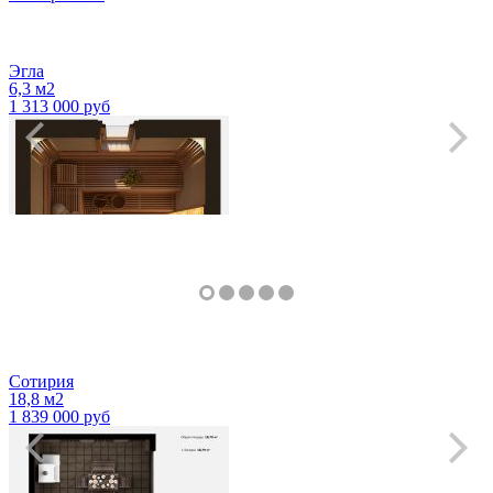
Эгла
Подробнее
о Сферические беседки из гнуто-клееного
6,3 м2
бруса
1 313 000 руб
Сотирия
18,8 м2
1 839 000 руб