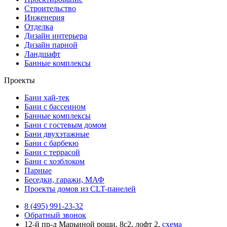
Строительство
Инженерия
Отделка
Дизайн интерьера
Дизайн парной
Ландшафт
Банные комплексы
Проекты
Бани хай-тек
Бани с бассеином
Банные комплексы
Бани с гостевым домом
Бани двухэтажные
Бани с барбекю
Бани с террасой
Бани с хозблоком
Парные
Беседки, гаражи, МАФ
Проекты домов из CLT-панелей
8 (495) 991-23-32
Обратный звонок
12-й пр-д Марьиной рощи, 8с2, лофт 2,
схема