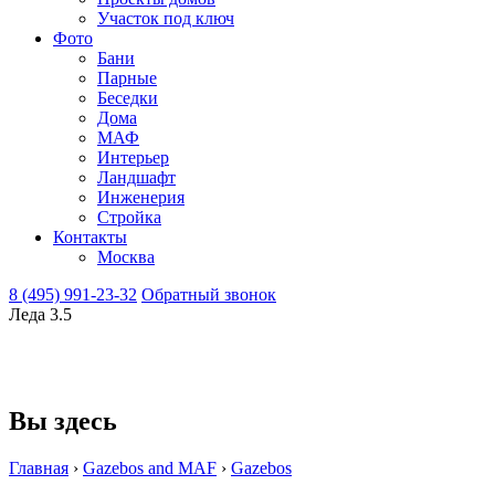
Участок под ключ
Фото
Бани
Парные
Беседки
Дома
МАФ
Интерьер
Ландшафт
Инженерия
Стройка
Контакты
Москва
8 (495) 991-23-32
Обратный звонок
Леда 3.5
Вы здесь
Главная
›
Gazebos and MAF
›
Gazebos