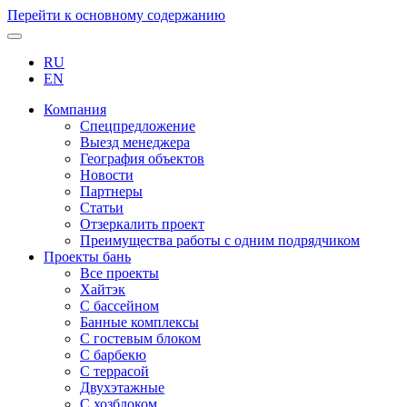
Перейти к основному содержанию
RU
EN
Компания
Спецпредложение
Выезд менеджера
География объектов
Новости
Партнеры
Статьи
Отзеркалить проект
Преимущества работы с одним подрядчиком
Проекты бань
Все проекты
Хайтэк
С бассейном
Банные комплексы
С гостевым блоком
С барбекю
С террасой
Двухэтажные
С хозблоком