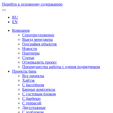
Перейти к основному содержанию
RU
EN
Компания
Спецпредложение
Выезд менеджера
География объектов
Новости
Партнеры
Статьи
Отзеркалить проект
Преимущества работы с одним подрядчиком
Проекты бань
Все проекты
Хайтэк
С бассейном
Банные комплексы
С гостевым блоком
С барбекю
С террасой
Двухэтажные
С хозблоком