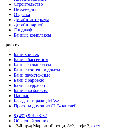
Строительство
Инженерия
Отделка
Дизайн интерьера
Дизайн парной
Ландшафт
Банные комплексы
Проекты
Бани хай-тек
Бани с бассеином
Банные комплексы
Бани с гостевым домом
Бани двухэтажные
Бани с барбекю
Бани с террасой
Бани с хозблоком
Парные
Беседки, гаражи, МАФ
Проекты домов из CLT-панелей
8 (495) 991-23-32
Обратный звонок
12-й пр-д Марьиной рощи, 8с2, лофт 2,
схема