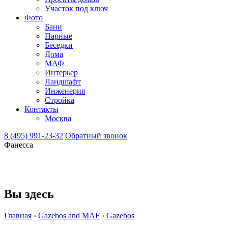
Участок под ключ
Фото
Бани
Парные
Беседки
Дома
МАФ
Интерьер
Ландшафт
Инженерия
Стройка
Контакты
Москва
8 (495) 991-23-32
Обратный звонок
Фанесса
Вы здесь
Главная
›
Gazebos and MAF
›
Gazebos