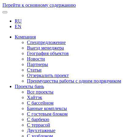
Перейти к основному содержанию
RU
EN
Компания
Спецпредложение
Выезд менеджера
География объектов
Новости
Партнеры
Статьи
Отзеркалить проект
Преимущества работы с одним подрядчиком
Проекты бань
Все проекты
Хайтэк
С бассейном
Банные комплексы
С гостевым блоком
С барбекю
С террасой
Двухэтажные
С хозблоком