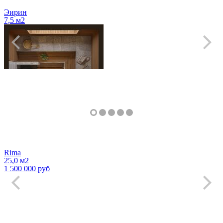
Подробнее
о Баня в КП "Жуковка"
Эирин
7,5 м2
Rima
25,0 м2
1 500 000 руб