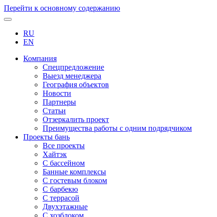
Перейти к основному содержанию
RU
EN
Компания
Спецпредложение
Выезд менеджера
География объектов
Новости
Партнеры
Статьи
Отзеркалить проект
Преимущества работы с одним подрядчиком
Проекты бань
Все проекты
Хайтэк
С бассейном
Банные комплексы
С гостевым блоком
С барбекю
С террасой
Двухэтажные
С хозблоком