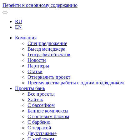
Перейти к основному содержанию
RU
EN
Компания
Спецпредложение
Выезд менеджера
География объектов
Новости
Партнеры
Статьи
Отзеркалить проект
Преимущества работы с одним подрядчиком
Проекты бань
Все проекты
Хайтэк
С бассейном
Банные комплексы
С гостевым блоком
С барбекю
С террасой
Двухэтажные
С хозблоком