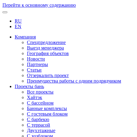
Перейти к основному содержанию
RU
EN
Компания
Спецпредложение
Выезд менеджера
География объектов
Новости
Партнеры
Статьи
Отзеркалить проект
Преимущества работы с одним подрядчиком
Проекты бань
Все проекты
Хайтэк
С бассейном
Банные комплексы
С гостевым блоком
С барбекю
С террасой
Двухэтажные
С хозблоком