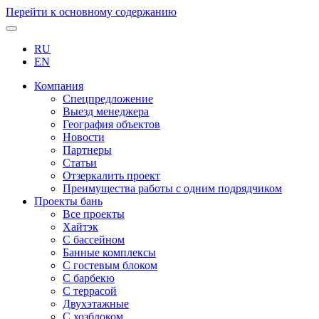
Перейти к основному содержанию
RU
EN
Компания
Спецпредложение
Выезд менеджера
География объектов
Новости
Партнеры
Статьи
Отзеркалить проект
Преимущества работы с одним подрядчиком
Проекты бань
Все проекты
Хайтэк
С бассейном
Банные комплексы
С гостевым блоком
С барбекю
С террасой
Двухэтажные
С хозблоком