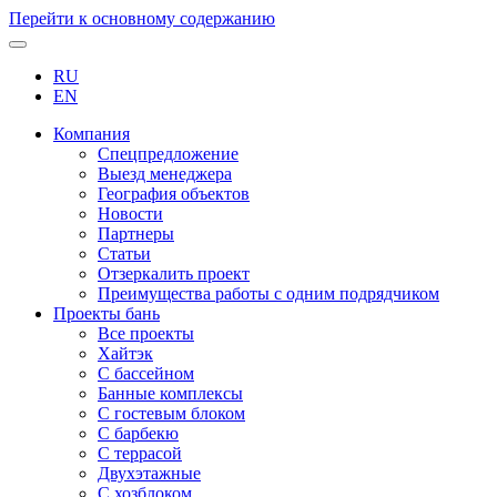
Перейти к основному содержанию
RU
EN
Компания
Спецпредложение
Выезд менеджера
География объектов
Новости
Партнеры
Статьи
Отзеркалить проект
Преимущества работы с одним подрядчиком
Проекты бань
Все проекты
Хайтэк
С бассейном
Банные комплексы
С гостевым блоком
С барбекю
С террасой
Двухэтажные
С хозблоком