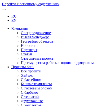
Перейти к основному содержанию
RU
EN
Компания
Спецпредложение
Выезд менеджера
География объектов
Новости
Партнеры
Статьи
Отзеркалить проект
Преимущества работы с одним подрядчиком
Проекты бань
Все проекты
Хайтэк
С бассейном
Банные комплексы
С гостевым блоком
С барбекю
С террасой
Двухэтажные
С хозблоком