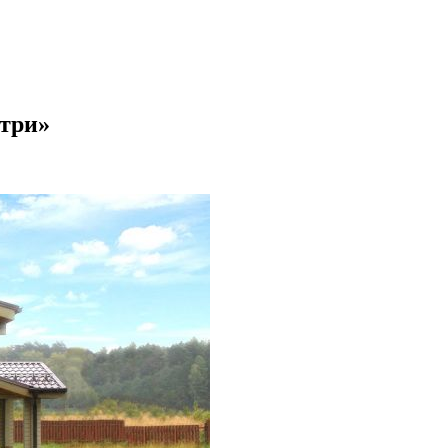
нтри»