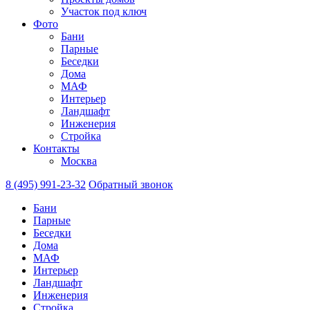
Участок под ключ
Фото
Бани
Парные
Беседки
Дома
МАФ
Интерьер
Ландшафт
Инженерия
Стройка
Контакты
Москва
8 (495) 991-23-32
Обратный звонок
Бани
Парные
Беседки
Дома
МАФ
Интерьер
Ландшафт
Инженерия
Стройка