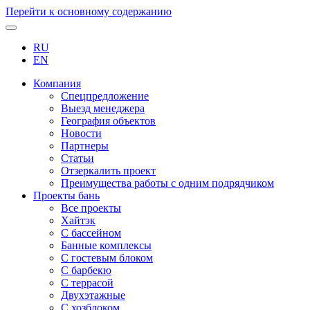
Перейти к основному содержанию
RU
EN
Компания
Спецпредложение
Выезд менеджера
География объектов
Новости
Партнеры
Статьи
Отзеркалить проект
Преимущества работы с одним подрядчиком
Проекты бань
Все проекты
Хайтэк
С бассейном
Банные комплексы
С гостевым блоком
С барбекю
С террасой
Двухэтажные
С хозблоком