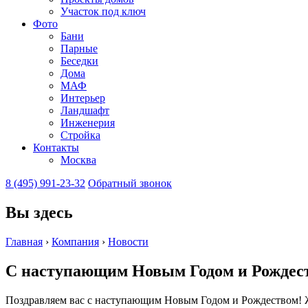
Участок под ключ
Фото
Бани
Парные
Беседки
Дома
МАФ
Интерьер
Ландшафт
Инженерия
Стройка
Контакты
Москва
8 (495) 991-23-32
Обратный звонок
Вы здесь
Главная
›
Компания
›
Новости
С наступающим Новым Годом и Рождес
Поздравляем вас с наступающим Новым Годом и Рождеством! Ж